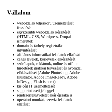
Vállalom
weboldalak teljeskörü üzemeltetését,
frissítését
egyszerübb weboldalak készítését
(HTML, CSS, Wordpress, Drupal
ismerettel)
domain és tárhely regisztrálás
ügyintézését
általános informatikai feladatok ellátását
céges levelek, körlevelek elkészítését
szórólapok, reklámok, online és offline
hirdetések grafikai tervezését és nyomdai
elökészítését (Adobe Photoshop, Adobe
Illustrator, Adobe ImageReady, Adobe
InDesign, Flash ismeret)
kis cég IT üzemeltetését
supportot eseti jelleggel
rendszerfelügyeletet akár éjszaka is
operátori munkát, szerviz feladatok
ellátását